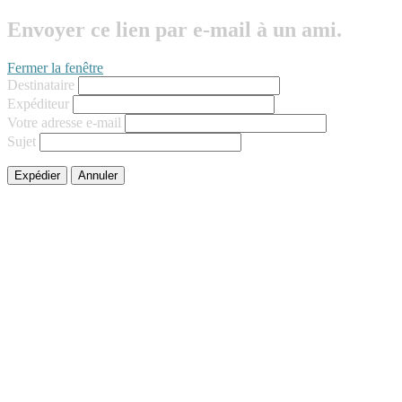
Envoyer ce lien par e-mail à un ami.
Fermer la fenêtre
Destinataire
Expéditeur
Votre adresse e-mail
Sujet
Expédier
Annuler